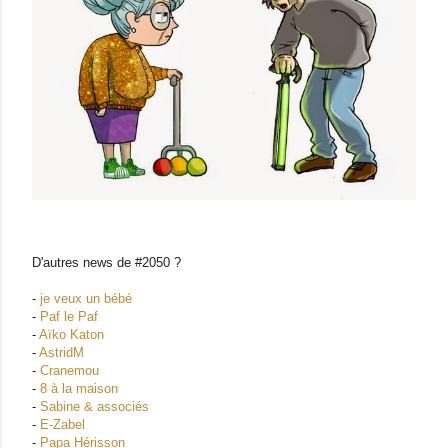
D'autres news de #2050 ?
-
je veux un bébé
-
Paf le Paf
-
Aïko Katon
-
AstridM
-
Cranemou
-
8 à la maison
-
Sabine & associés
-
E-Zabel
-
Papa Hérisson