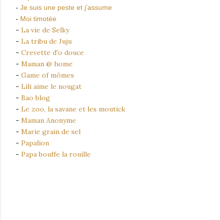
-
Je suis une peste et j’assume
-
Moi timotée
-
La vie de Selky
-
La tribu de Juju
-
Crevette d'o douce
-
Maman @ home
-
Game of mômes
-
Lili aime le nougat
-
Bao blog
-
Le zoo, la savane et les moutick
-
Maman Anonyme
-
Marie grain de sel
-
Papalion
-
Papa bouffe la rouille