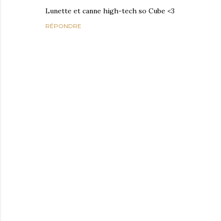
Lunette et canne high-tech so Cube <3
RÉPONDRE
E
n