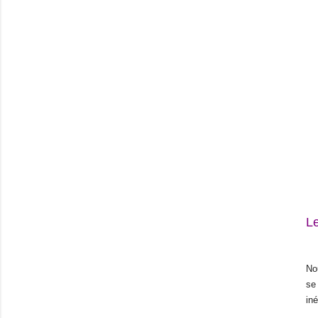
Le
No
se
iné