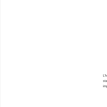
L'h
sta
im