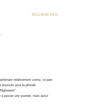
RECHERCHER
S…
maintenant relativement connu, ce parc
ès poussés pour la période
"Nigloween".
e à passer une journée, mais aussi