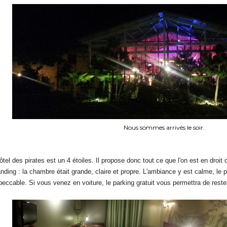
Nous sommes arrivés le soir.
ôtel des pirates est un 4 étoiles. Il propose donc tout ce que l'on est en droit
nding : la chambre était grande, claire et propre. L'ambiance y est calme, le pe
peccable. Si vous venez en voiture, le parking gratuit vous permettra de rester