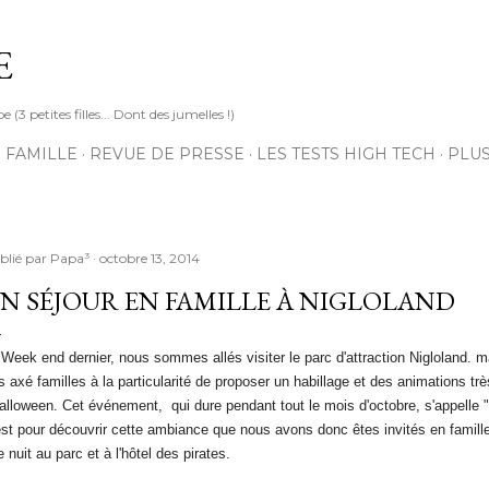
Accéder au contenu principal
E
3 petites filles... Dont des jumelles !)
 FAMILLE
REVUE DE PRESSE
LES TESTS HIGH TECH
PLU
blié par
Papa³
octobre 13, 2014
N SÉJOUR EN FAMILLE À NIGLOLAND
 Week end dernier, nous sommes allés visiter le parc d'attraction Nigloland. 
s axé familles à la particularité de proposer un habillage et des animations tr
halloween. Cet événement, qui dure pendant tout le mois d'octobre, s'appelle 
est pour découvrir cette ambiance que nous avons donc êtes invités en famill
 nuit au parc et à l'hôtel des pirates.