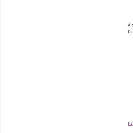
Al
l'i
La