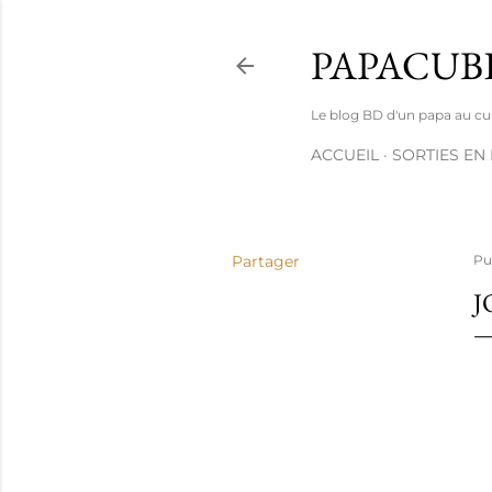
PAPACUB
Le blog BD d'un papa au cube 
ACCUEIL
SORTIES EN
Partager
Pu
J