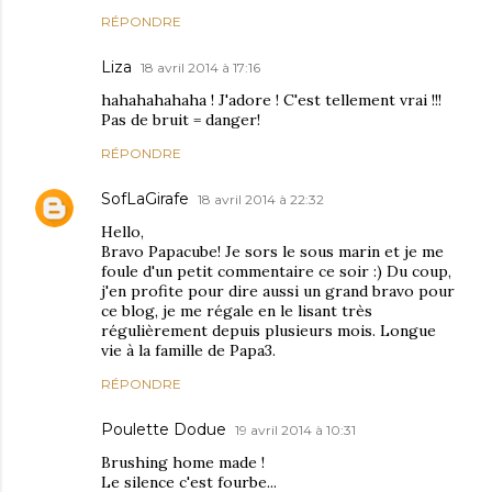
RÉPONDRE
Liza
18 avril 2014 à 17:16
hahahahahaha ! J'adore ! C'est tellement vrai !!!
Pas de bruit = danger!
RÉPONDRE
SofLaGirafe
18 avril 2014 à 22:32
Hello,
Bravo Papacube! Je sors le sous marin et je me
foule d'un petit commentaire ce soir :) Du coup,
j'en profite pour dire aussi un grand bravo pour
ce blog, je me régale en le lisant très
régulièrement depuis plusieurs mois. Longue
vie à la famille de Papa3.
RÉPONDRE
Poulette Dodue
19 avril 2014 à 10:31
Brushing home made !
Le silence c'est fourbe...