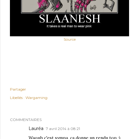
Source
Partager
Libellés :
Wargaming
COMMENTAIRES
Lauréa
7 avril 2014 à 08:21
Waouh c'est sympa, ça donne un rendu top :)