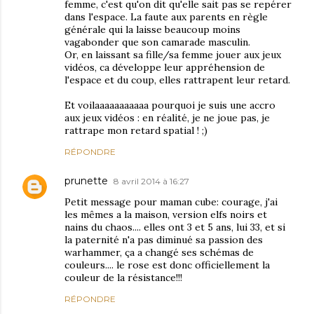
femme, c'est qu'on dit qu'elle sait pas se repérer
dans l'espace. La faute aux parents en règle
générale qui la laisse beaucoup moins
vagabonder que son camarade masculin.
Or, en laissant sa fille/sa femme jouer aux jeux
vidéos, ca développe leur appréhension de
l'espace et du coup, elles rattrapent leur retard.
Et voilaaaaaaaaaaa pourquoi je suis une accro
aux jeux vidéos : en réalité, je ne joue pas, je
rattrape mon retard spatial ! ;)
RÉPONDRE
prunette
8 avril 2014 à 16:27
Petit message pour maman cube: courage, j'ai
les mêmes a la maison, version elfs noirs et
nains du chaos.... elles ont 3 et 5 ans, lui 33, et si
la paternité n'a pas diminué sa passion des
warhammer, ça a changé ses schémas de
couleurs.... le rose est donc officiellement la
couleur de la résistance!!!
RÉPONDRE