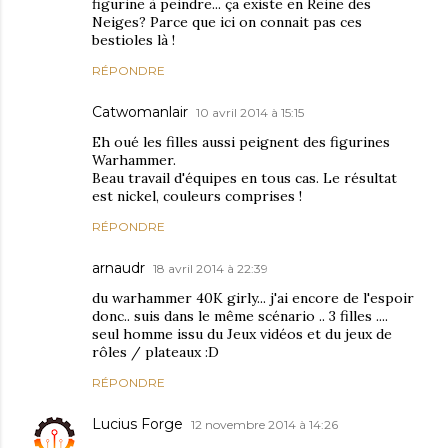
figurine à peindre... ça existe en Reine des
Neiges? Parce que ici on connait pas ces
bestioles là !
RÉPONDRE
Catwomanlair
10 avril 2014 à 15:15
Eh oué les filles aussi peignent des figurines
Warhammer.
Beau travail d'équipes en tous cas. Le résultat
est nickel, couleurs comprises !
RÉPONDRE
arnaudr
18 avril 2014 à 22:39
du warhammer 40K girly... j'ai encore de l'espoir
donc.. suis dans le même scénario .. 3 filles ....
seul homme issu du Jeux vidéos et du jeux de
rôles / plateaux :D
RÉPONDRE
Lucius Forge
12 novembre 2014 à 14:26