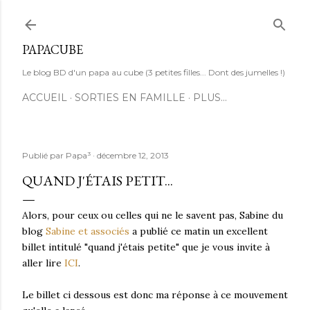
Accéder au contenu principal
PAPACUBE
Le blog BD d'un papa au cube (3 petites filles... Dont des jumelles !)
ACCUEIL
SORTIES EN FAMILLE
PLUS…
Publié par
Papa³
décembre 12, 2013
QUAND J'ÉTAIS PETIT...
Alors, pour ceux ou celles qui ne le savent pas, Sabine du
blog
Sabine et associés
a publié ce matin un excellent
billet intitulé "quand j'étais petite" que je vous invite à
aller lire
ICI
.
Le billet ci dessous est donc ma réponse à ce mouvement