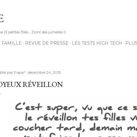
Accéder au contenu principal
E
3 petites filles... Dont des jumelles !)
 FAMILLE
REVUE DE PRESSE
LES TESTS HIGH TECH
PLU
blié par
Papa³
décembre 24, 2013
OYEUX RÉVEILLON