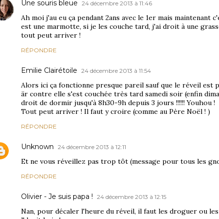
Une souris bleue
24 décembre 2013 à 11:46
Ah moi j'au eu ça pendant 2ans avec le 1er mais maintenant 
est une marmotte, si je les couche tard, j'ai droit à une grasse
tout peut arriver !
RÉPONDRE
Emilie Clairétoile
24 décembre 2013 à 11:54
Alors ici ça fonctionne presque pareil sauf que le réveil est p
är contre elle s'est couchée très tard samedi soir (enfin dima
droit de dormir jusqu'à 8h30-9h depuis 3 jours !!!!!! Youhou !
Tout peut arriver ! Il faut y croire (comme au Père Noël ! )
RÉPONDRE
Unknown
24 décembre 2013 à 12:11
Et ne vous réveillez pas trop tôt (message pour tous les gno
RÉPONDRE
Olivier - Je suis papa !
24 décembre 2013 à 12:15
Nan, pour décaler l'heure du réveil, il faut les droguer ou les 