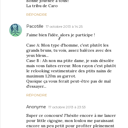
Bonne journée à tous!!
La tribu de Caro
RÉPONDRE
Pacotille
17 octobre 2013 à 14:25
J'aime bien l'idée, alors je participe !
Case A: Mon type d'homme, c'est plutôt les
grands bruns, tu vois, assez balèzes avec des
yeux bleus...
Case B : Ah non ma ptite dame, je suis désolée
mais vous faites erreur. Mon rayon c'est plutôt
le relooking vestimentaire des ptits nains de
maximum 1.20m au garrot.
Quoique ça vous ferait peut-être pas de mal
d'essayer...
RÉPONDRE
Anonyme
17 octobre 2013 à 23:53
Super ce concours! J'hésite encore à me lancer
pour little cigogne, mon loulou me paraissant
encore un peu petit pour profiter pleinement