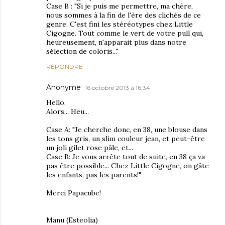
Case B : "Si je puis me permettre, ma chère,
nous sommes à la fin de l'ère des clichés de ce
genre. C'est fini les stéréotypes chez Little
Cigogne. Tout comme le vert de votre pull qui,
heureusement, n'apparait plus dans notre
sélection de coloris..."
RÉPONDRE
Anonyme
16 octobre 2013 à 16:34
Hello,
Alors... Heu...
Case A: "Je cherche donc, en 38, une blouse dans
les tons gris, un slim couleur jean, et peut-être
un joli gilet rose pâle, et...
Case B: Je vous arrête tout de suite, en 38 ça va
pas être possible... Chez Little Cigogne, on gâte
les enfants, pas les parents!"
Merci Papacube!
Manu (Esteolia)