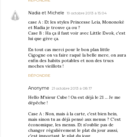
RÉPONDRE
Nadia et Michele
19 octobre 2013 à 15:04
case A : Et les styles Princesse Leia, Mononoké
et Nadia je trouve ça ou ?
Case B : Ha ça il faut voir avec Little Ewok, c'est
lui que gère ça.
En tout cas merci pour le bon plan little
Cigogne on va faire raqué la belle mere, on aura
enfin des habits potables et non des trucs
moches vieillots !
RÉPONDRE
Anonyme
21 octobre 2013 à 08:17
Hello M'sieur Cube ! On est déjà le 21 ... Je me
dépêche !
Case A : Non, mais à la carte, c'est bien hein,
mais sinon tu as déjà pensé aux menus ? C'est
économique, les menus. Et n'oublie pas de
changer régulièrement le plat du jour aussi,
c'est important, le plat du jour.