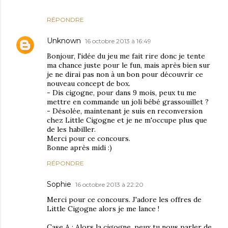
RÉPONDRE
Unknown
16 octobre 2013 à 16:49
Bonjour, l'idée du jeu me fait rire donc je tente
ma chance juste pour le fun, mais après bien sur
je ne dirai pas non à un bon pour découvrir ce
nouveau concept de box.
- Dis cigogne, pour dans 9 mois, peux tu me
mettre en commande un joli bébé grassouillet ?
- Désolée, maintenant je suis en reconversion
chez Little Cigogne et je ne m'occupe plus que
de les habiller.
Merci pour ce concours.
Bonne après midi :)
RÉPONDRE
Sophie
16 octobre 2013 à 22:20
Merci pour ce concours. J'adore les offres de
Little Cigogne alors je me lance !
Case A : Alors la cigogne, peux tu nous parler de