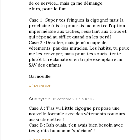
de ce service... mais ça me démange.
Alors, pour le fun:
Case 1 -Super tes fringues la cigogne! mais la
prochaine fois tu pourrais me mettre l'option
imperméable aux taches, résistant aux trous et
qui répond au sifflet quand on les perd?
Case 2 -Désolée, mais je m'occupe de
vêtements, pas des miracles. Les habits, tu peux
me les renvoyer, mais pour tes soucis, tente
plutôt la réclamation en triple exemplaire au
SAV des enfants!
Garnouille
RÉPONDRE
Anonyme
18 octobre 2013 à 16:36
Case A : T'as vu Little cigogne propose une
nouvelle formule avec des vêtements toujours
aussi chouettes !
Case B : Bah ouais, t'en avais bien besoin avec
tes goûts hummmm "spéciaux" !