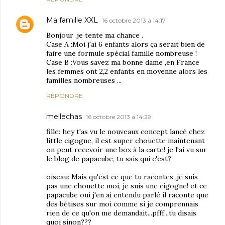
Ma famille XXL
16 octobre 2013 à 14:17
Bonjour ,je tente ma chance .
Case A :Moi j'ai 6 enfants alors ça serait bien de
faire une formule spécial famille nombreuse !
Case B :Vous savez ma bonne dame ,en France
les femmes ont 2,2 enfants en moyenne alors les
familles nombreuses ...
RÉPONDRE
mellechas
16 octobre 2013 à 14:29
fille: hey t'as vu le nouveaux concept lancé chez
little cigogne, il est super chouette maintenant
on peut recevoir une box à la carte! je l'ai vu sur
le blog de papacube, tu sais qui c'est?
oiseau: Mais qu'est ce que tu racontes, je suis
pas une chouette moi, je suis une cigogne! et ce
papacube oui j'en ai entendu parlé il raconte que
des bétises sur moi comme si je comprennais
rien de ce qu'on me demandait...pfff...tu disais
quoi sinon???