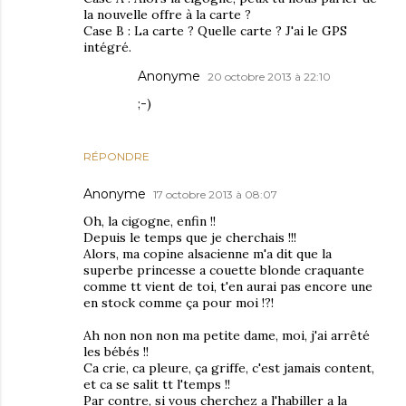
la nouvelle offre à la carte ?
Case B : La carte ? Quelle carte ? J'ai le GPS
intégré.
Anonyme
20 octobre 2013 à 22:10
;-)
RÉPONDRE
Anonyme
17 octobre 2013 à 08:07
Oh, la cigogne, enfin !!
Depuis le temps que je cherchais !!!
Alors, ma copine alsacienne m'a dit que la
superbe princesse a couette blonde craquante
comme tt vient de toi, t'en aurai pas encore une
en stock comme ça pour moi !?!
Ah non non non ma petite dame, moi, j'ai arrêté
les bébés !!
Ca crie, ca pleure, ça griffe, c'est jamais content,
et ca se salit tt l'temps !!
Par contre, si vous cherchez a l'habiller a la