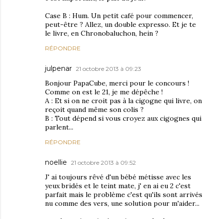
Case B : Hum. Un petit café pour commencer,
peut-être ? Allez, un double expresso. Et je te
le livre, en Chronobaluchon, hein ?
RÉPONDRE
julpenar
21 octobre 2013 à 09:23
Bonjour PapaCube, merci pour le concours !
Comme on est le 21, je me dépêche !
A : Et si on ne croit pas à la cigogne qui livre, on
reçoit quand même son colis ?
B : Tout dépend si vous croyez aux cigognes qui
parlent...
RÉPONDRE
noellie
21 octobre 2013 à 09:52
J' ai toujours rêvé d'un bébé métisse avec les
yeux bridés et le teint mate, j' en ai eu 2 c'est
parfait mais le problème c'est qu'ils sont arrivés
nu comme des vers, une solution pour m'aider...