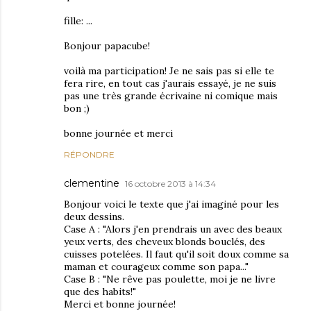
fille: ...
Bonjour papacube!
voilà ma participation! Je ne sais pas si elle te
fera rire, en tout cas j'aurais essayé, je ne suis
pas une très grande écrivaine ni comique mais
bon ;)
bonne journée et merci
RÉPONDRE
clementine
16 octobre 2013 à 14:34
Bonjour voici le texte que j'ai imaginé pour les
deux dessins.
Case A : "Alors j'en prendrais un avec des beaux
yeux verts, des cheveux blonds bouclés, des
cuisses potelées. Il faut qu'il soit doux comme sa
maman et courageux comme son papa..."
Case B : "Ne rêve pas poulette, moi je ne livre
que des habits!"
Merci et bonne journée!