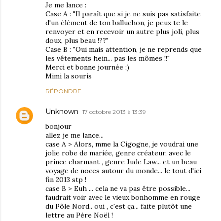
Je me lance :
Case A : "Il paraît que si je ne suis pas satisfaite
d'un élément de ton balluchon, je peux te le
renvoyer et en recevoir un autre plus joli, plus
doux, plus beau !??"
Case B : "Oui mais attention, je ne reprends que
les vêtements hein... pas les mômes !!"
Merci et bonne journée ;)
Mimi la souris
RÉPONDRE
Unknown
17 octobre 2013 à 13:39
bonjour
allez je me lance...
case A > Alors, mme la Cigogne, je voudrai une
jolie robe de mariée, genre créateur, avec le
prince charmant , genre Jude Law... et un beau
voyage de noces autour du monde... le tout d'ici
fin 2013 stp !
case B > Euh ... cela ne va pas être possible...
faudrait voir avec le vieux bonhomme en rouge
du Pôle Nord.. oui , c'est ça... faite plutôt une
lettre au Père Noël !