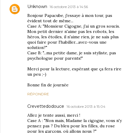
Unknown
16 octobre 2013 à 14:56
Bonjour Papacube, j'essaye à mon tour, pas
évident tout de même...
Case A: "Monsieur Cigogne, j'ai un gros soucis.
Mon petit dernier n'aime pas les robots, les
héros, les étoiles, il n'aime rien, je ne sais plus
quoi faire pour l'habiller...avez-vous une
solution?"
Case B: "...ma petite dame, je suis styliste, pas
psychologue pour parents!"
Merci pour la lecture, espérant que ça fera rire
un peu ;-)
Bonne fin de journée
RÉPONDRE
Crevettedodouce
16 octobre 2013 à 15:04
Allez je tente aussi, merci !
Case A : "Non mais, Madame la cigogne, vous n'y
pensez pas ? Du bleu pour les filles, du rose
pour les garçons, où allons nous ?"