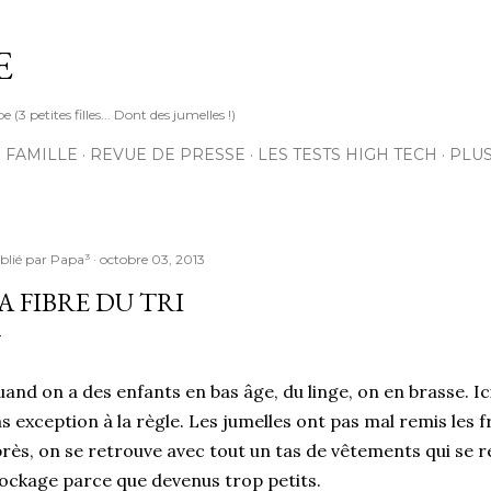
Accéder au contenu principal
E
3 petites filles... Dont des jumelles !)
 FAMILLE
REVUE DE PRESSE
LES TESTS HIGH TECH
PLU
blié par
Papa³
octobre 03, 2013
A FIBRE DU TRI
and on a des enfants en bas âge, du linge, on en brasse. Ici
s exception à la règle. Les jumelles ont pas mal remis les 
rès, on se retrouve avec tout un tas de vêtements qui se r
ockage parce que devenus trop petits.