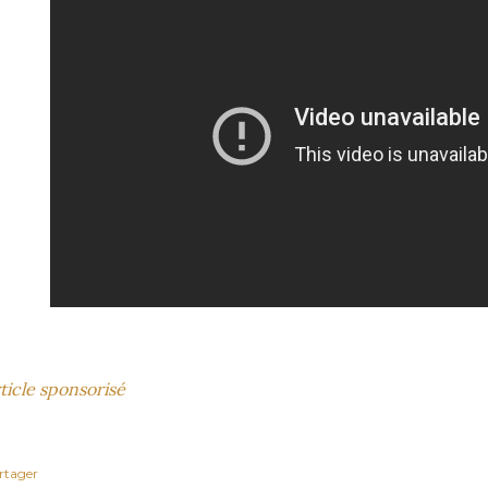
ticle sponsorisé
rtager