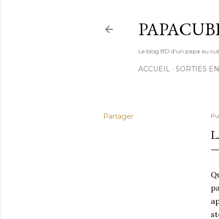
PAPACUB
Le blog BD d'un papa au cube (
ACCUEIL
SORTIES EN
Partager
Pu
L
Qu
pa
ap
st