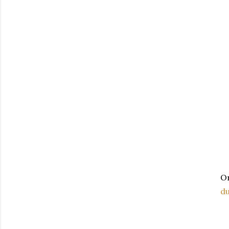
On
du