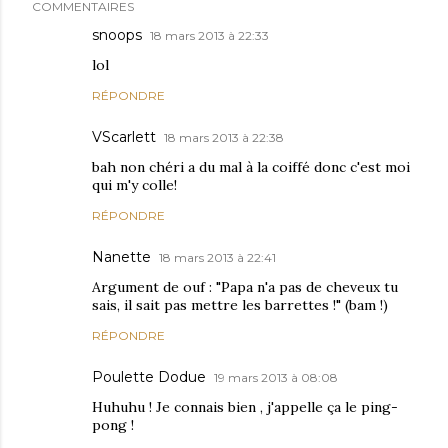
COMMENTAIRES
snoops
18 mars 2013 à 22:33
lol
RÉPONDRE
VScarlett
18 mars 2013 à 22:38
bah non chéri a du mal à la coiffé donc c'est moi
qui m'y colle!
RÉPONDRE
Nanette
18 mars 2013 à 22:41
Argument de ouf : "Papa n'a pas de cheveux tu
sais, il sait pas mettre les barrettes !" (bam !)
RÉPONDRE
Poulette Dodue
19 mars 2013 à 08:08
Huhuhu ! Je connais bien , j'appelle ça le ping-
pong !