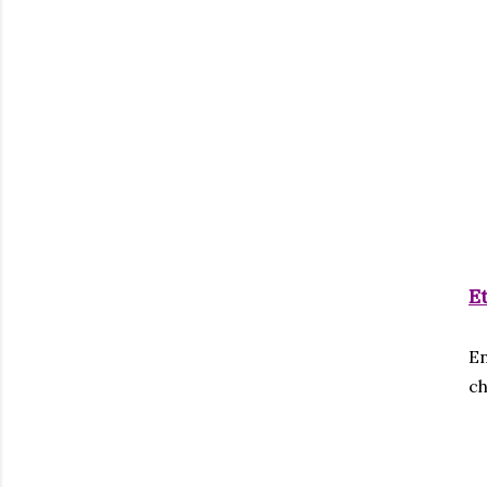
E
En
ch