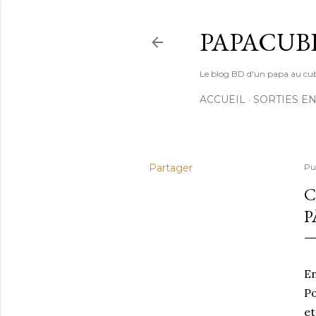
PAPACUB
Le blog BD d'un papa au cube (
ACCUEIL
SORTIES EN
Partager
Pu
C
P
En
Po
et