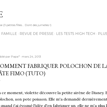
Accéder au contenu principal
E
3 petites filles... Dont des jumelles !)
 FAMILLE
REVUE DE PRESSE
LES TESTS HIGH TECH
PLU
blié par
Papa³
mars 24, 2013
OMMENT FABRIQUER POLOCHON DE LA 
ÂTE FIMO (TUTO)
 ce moment, violette découvre la petite sirène de Disney. El
lochon, son pote poisson. Elle m'a demandé dernièrement 
 quand j'ai évoqué l'idée d'en fabriquer un, elle ne m'a plus 