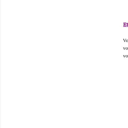
Et
Vo
vo
vo