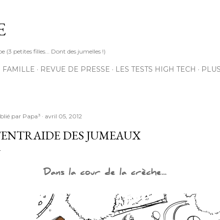
Accéder au contenu principal
E
3 petites filles... Dont des jumelles !)
 FAMILLE
REVUE DE PRESSE
LES TESTS HIGH TECH
PLU
blié par
Papa³
avril 05, 2012
’ENTRAIDE DES JUMEAUX