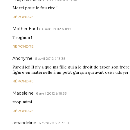
Merci pour le fou rire !
RÉPONDRE
Mother Earth
6 avril 2012 à 11:19
Trognon !
RÉPONDRE
Anonyme
6 avril 2012 à 13:35
Pareil ici! Il n'y a que ma fille qui a le droit de taper son frèr
figure en maternelle à un petit garçon qui avait osé rudoyer 
RÉPONDRE
Madeleine
6 avril 2012 à 16:33
trop mimi
RÉPONDRE
amandeline
6 avril 2012 à 19:10