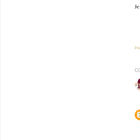
Je
Pa
C