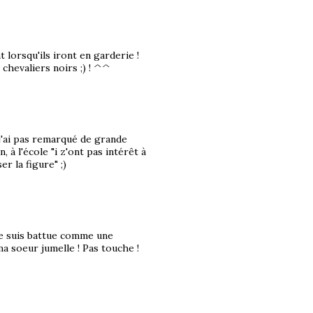
 lorsqu'ils iront en garderie !
chevaliers noirs ;) ! ^^
 j'ai pas remarqué de grande
, à l'école "i z'ont pas intérêt à
r la figure" ;)
me suis battue comme une
a soeur jumelle ! Pas touche !