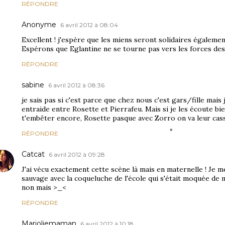
RÉPONDRE
Anonyme
6 avril 2012 à 08:04
Excellent ! j'espère que les miens seront solidaires également
Espérons que Eglantine ne se tourne pas vers les forces des 
RÉPONDRE
sabine
6 avril 2012 à 08:36
je sais pas si c'est parce que chez nous c'est gars/fille mais
entraide entre Rosette et Pierrafeu. Mais si je les écoute bien
t'embêter encore, Rosette pasque avec Zorro on va leur casse
RÉPONDRE
Catcat
6 avril 2012 à 09:28
J'ai vécu exactement cette scène là mais en maternelle ! Je 
sauvage avec la coqueluche de l'école qui s'était moquée de m
non mais >_<
RÉPONDRE
Marjoliemaman
6 avril 2012 à 10:18