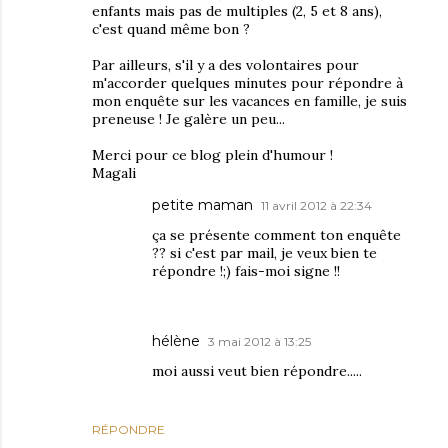
enfants mais pas de multiples (2, 5 et 8 ans),
c'est quand même bon ?
Par ailleurs, s'il y a des volontaires pour
m'accorder quelques minutes pour répondre à
mon enquête sur les vacances en famille, je suis
preneuse ! Je galère un peu...
Merci pour ce blog plein d'humour !
Magali
petite maman
11 avril 2012 à 22:34
ça se présente comment ton enquête
?? si c'est par mail, je veux bien te
répondre !;) fais-moi signe !!
hélène
3 mai 2012 à 13:25
moi aussi veut bien répondre.....
RÉPONDRE