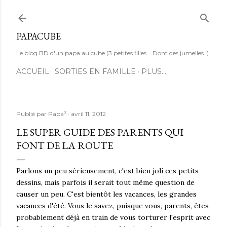
Accéder au contenu principal
PAPACUBE
Le blog BD d'un papa au cube (3 petites filles... Dont des jumelles !)
ACCUEIL
SORTIES EN FAMILLE
PLUS…
Publié par
Papa³
avril 11, 2012
LE SUPER GUIDE DES PARENTS QUI
FONT DE LA ROUTE
Parlons un peu sérieusement, c'est bien joli ces petits
dessins, mais parfois il serait tout même question de
causer un peu. C'est bientôt les vacances, les grandes
vacances d'été. Vous le savez, puisque vous, parents, êtes
probablement déjà en train de vous torturer l'esprit avec