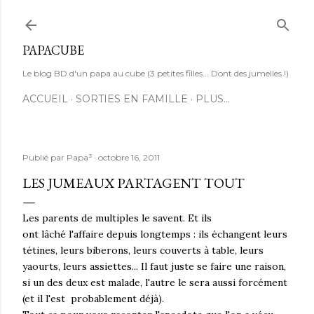
Accéder au contenu principal
PAPACUBE
Le blog BD d'un papa au cube (3 petites filles... Dont des jumelles !)
ACCUEIL
SORTIES EN FAMILLE
PLUS…
Publié par
Papa³
octobre 16, 2011
LES JUMEAUX PARTAGENT TOUT
Les parents de multiples le savent. Et ils
ont lâché l'affaire depuis longtemps : ils échangent leurs
tétines, leurs biberons, leurs couverts à table, leurs
yaourts, leurs assiettes... Il faut juste se faire une raison,
si un des deux est malade, l'autre le sera aussi forcément
(et il l'est probablement déjà).