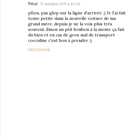
fleur
17 octobre 2011 à 22:45
pfiou, pas glop sur la ligne d'arrivée ;) Je l'ai fait
toute petite dans la nouvelle voiture de ma
grand mère, depuis je ne la vois plus très
souvent..Sinon un ptit bonbon à la mente ça fait
du bien et en cas de gros mal de transport
cocculine c'est bon à prendre ;)
RÉPONDRE