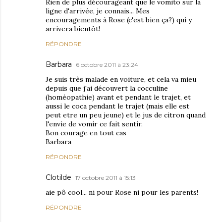
Rien de plus décourageant que le vomito sur la
ligne d'arrivée, je connais... Mes
encouragements à Rose (c'est bien ça?) qui y
arrivera bientôt!
RÉPONDRE
Barbara
6 octobre 2011 à 23:24
Je suis très malade en voiture, et cela va mieu
depuis que j'ai découvert la cocculine
(homéopathie) avant et pendant le trajet, et
aussi le coca pendant le trajet (mais elle est
peut etre un peu jeune) et le jus de citron quand
l'envie de vomir ce fait sentir.
Bon courage en tout cas
Barbara
RÉPONDRE
Clotilde
17 octobre 2011 à 15:13
aie pô cool... ni pour Rose ni pour les parents!
RÉPONDRE