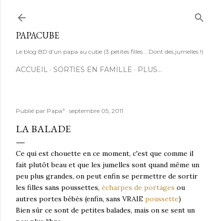
Accéder au contenu principal
PAPACUBE
Le blog BD d'un papa au cube (3 petites filles... Dont des jumelles !)
ACCUEIL
SORTIES EN FAMILLE
PLUS…
Publié par
Papa³
septembre 05, 2011
LA BALADE
Ce qui est chouette en ce moment, c'est que comme il
fait plutôt beau et que les jumelles sont quand même un
peu plus grandes, on peut enfin se permettre de sortir
les filles sans poussettes,
écharpes de portages
ou
autres portes bébés (enfin, sans VRAIE
poussette
)
Bien sûr ce sont de petites balades, mais on se sent un