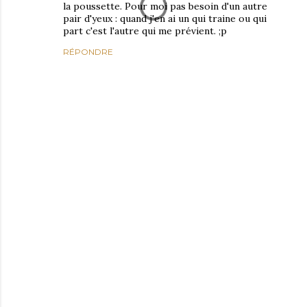
la poussette. Pour moi pas besoin d'un autre
pair d'yeux : quand j'en ai un qui traine ou qui
part c'est l'autre qui me prévient. ;p
RÉPONDRE
E