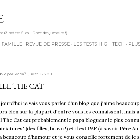
Accéder au contenu principal
E
3 petites filles... Dont des jumelles !)
 FAMILLE
REVUE DE PRESSE
LES TESTS HIGH TECH
PLU
blié par
Papa³
juillet 16, 2011
ILL THE CAT
jourd'hui je vais vous parler d'un blog que j'aime beaucoup
ors bien sûr la plupart d'entre vous les connaissent, mais au 
ll The Cat est probablement le papa blogueur le plus connu 
iniatures" (des filles, bravo !) et il est PAF (à savoir Père Au
 a beaucoup d'humour et je vous conseille fortement de le su