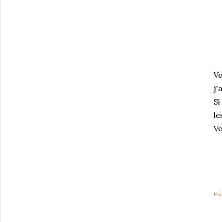
Vo
j'
Si
le
Vo
Pa