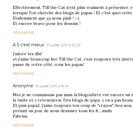
Effectivement, Till the Cat n'est plus vraiment à présenter, 
lorsque l'on cherche des blogs de papas ! Et c'est quoi cette 
Evidemment que ça nous plaît ! ;-)
Et encore bravo pour les dessins !
RÉPONDRE
A 5 c'est mieux
17 juillet 2011 à 22:27
j'adore tes illu!
et j'aime beaucoup lire Till the Cat, c'est toujours très int
passe de votre côté, vous les papas!
RÉPONDRE
Anonyme
19 juillet 2011 à 19:14
Moi je ne connaissais pas mais la blogoshère est encore un 
la visite et y retournerai. Des blogs de papa, y en a pas bea
Et puis papa3, j'aime toujours ton coup de "crayon", heu non, j
prenait un jour de nous dessiner tous les 8... mmh.
Fabrina
RÉPONDRE