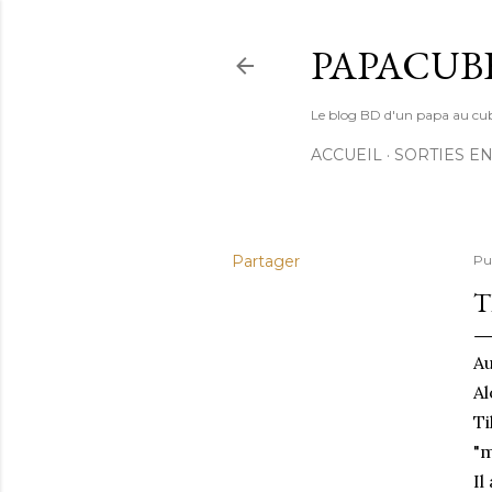
PAPACUB
Le blog BD d'un papa au cube (
ACCUEIL
SORTIES EN
Partager
Pu
T
Au
Al
Ti
"m
Il