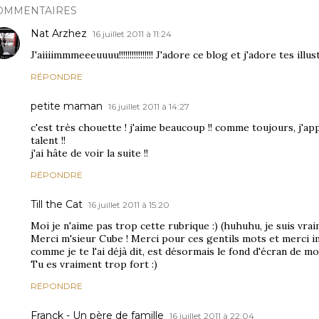
OMMENTAIRES
Nat Arzhez
16 juillet 2011 à 11:24
J'aiiiimmmeeeuuuu!!!!!!!!!!!!!!!! J'adore ce blog et j'adore tes illu
RÉPONDRE
petite maman
16 juillet 2011 à 14:27
c'est très chouette ! j'aime beaucoup !! comme toujours, j'app
talent !!
j'ai hâte de voir la suite !!
RÉPONDRE
Till the Cat
16 juillet 2011 à 15:20
Moi je n'aime pas trop cette rubrique :) (huhuhu, je suis vra
Merci m'sieur Cube ! Merci pour ces gentils mots et merci i
comme je te l'ai déjà dit, est désormais le fond d'écran de mo
Tu es vraiment trop fort :)
RÉPONDRE
Franck - Un père de famille
16 juillet 2011 à 22:04