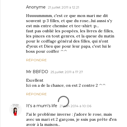
Anonyme
21 juillet 2011 à 12:21
Huuuummmm, c'est ce que mon mari me dit
souvent :p 3 filles, et que du rose...lui aussi s'y
est mis entre chemise et tee-shirt :p...
faut pas oublié les poupées, les livres de filles,
les pinces en tout genres, et la queue du matin
pour le coiffage général des filles, qui n'ont
d'yeux et Dieu que pour leur papa, c'est lui le
boss pour coiffer ^^
RÉPONDRE
Mr BBFDO
25 juillet 2011 à 17:27
Excellent
Ici on a de la chance, on est 2 contre 2 ^^
RÉPONDRE
It's a mum's life
21 juin 2014 à 10:06
J'ai le problème inverse : j'adore le rose, mais
avec un mari et 2 garçons, je suis pas prête d'en
avoir à la maison...