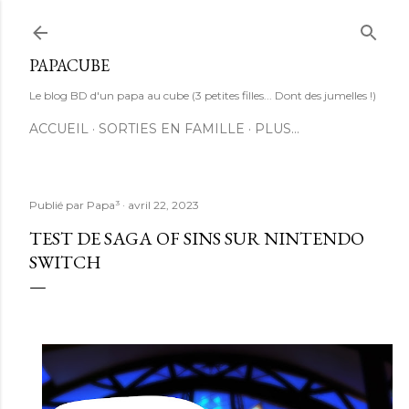
Accéder au contenu principal
PAPACUBE
Le blog BD d'un papa au cube (3 petites filles... Dont des jumelles !)
ACCUEIL
SORTIES EN FAMILLE
PLUS…
Publié par
Papa³
avril 22, 2023
TEST DE SAGA OF SINS SUR NINTENDO
SWITCH