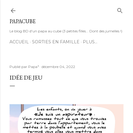
Accéder au contenu principal
PAPACUBE
Le blog BD d'un papa au cube (3 petites filles... Dont des jumelles !)
ACCUEIL
SORTIES EN FAMILLE
PLUS…
Publié par
Papa³
décembre 04, 2022
IDÉE DE JEU