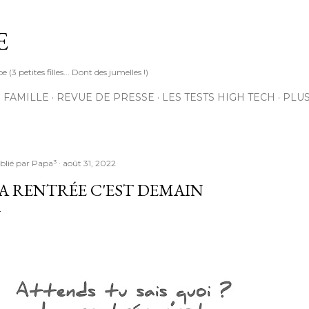
Accéder au contenu principal
E
3 petites filles... Dont des jumelles !)
 FAMILLE
REVUE DE PRESSE
LES TESTS HIGH TECH
PLU
blié par
Papa³
août 31, 2022
A RENTRÉE C'EST DEMAIN