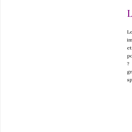
L
Le
im
et
po
? 
gr
sp