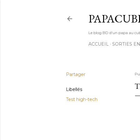
PAPACUB
Le blog BD d'un papa au cube (
ACCUEIL
SORTIES EN
Partager
Pu
T
Libellés
Test high-tech