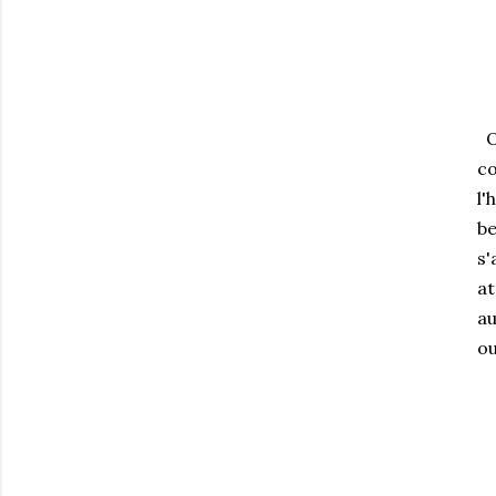
On
co
l'
be
s'
at
au
ou