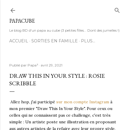
Accéder au contenu principal
PAPACUBE
Le blog BD d'un papa au cube (3 petites filles... Dont des jumelles !)
ACCUEIL
SORTIES EN FAMILLE
PLUS…
Publié par
Papa³
avril 29, 2021
DRAW THIS IN YOUR STYLE : ROSIE
SCRIBBLE
Allez hop, j'ai participé
sur mon compte Instagram
à
mon premier "Draw This In Your Style". Pour ceux ou
celles qui ne connaissent pas ce challenge, c'est très
simple : Un artiste poste une illsutration en proposant
aux autres artistes de la refaire avec leur propre style,