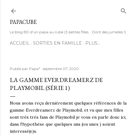
Accéder au contenu principal
PAPACUBE
Le blog BD d'un papa au cube (3 petites filles... Dont des jumelles !)
ACCUEIL
SORTIES EN FAMILLE
PLUS…
Publié par
Papa³
septembre 07, 2020
LA GAMME EVERDREAMERZ DE
PLAYMOBIL (SÉRIE 1)
Nous avons reçu dernièrement quelques références de la
gamme Everdreamerz de Playmobil, et vu que mes filles
sont très très fans de Playmobil je vous en parle donc ici,
dans l'hypothèse que quelques uns (ou unes ) soient
interessé(e)s.