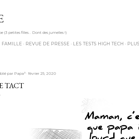
Accéder au contenu principal
E
3 petites filles... Dont des jumelles !)
 FAMILLE
REVUE DE PRESSE
LES TESTS HIGH TECH
PLU
blié par
Papa³
février 25, 2020
E TACT