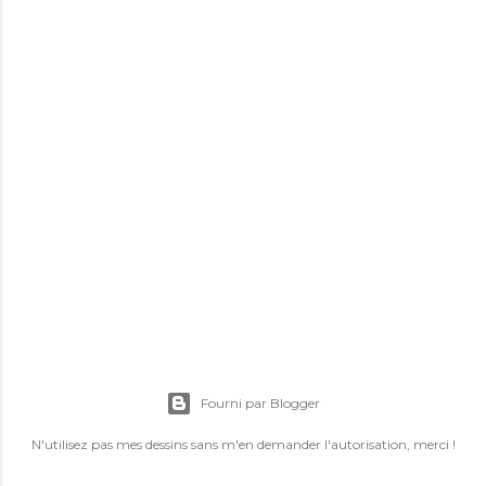
E
n
r
Fourni par Blogger
e
g
N'utilisez pas mes dessins sans m'en demander l'autorisation, merci !
i