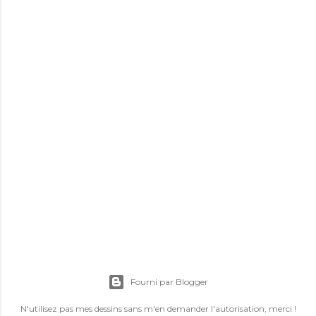
E
n
r
Fourni par Blogger
e
g
N'utilisez pas mes dessins sans m'en demander l'autorisation, merci !