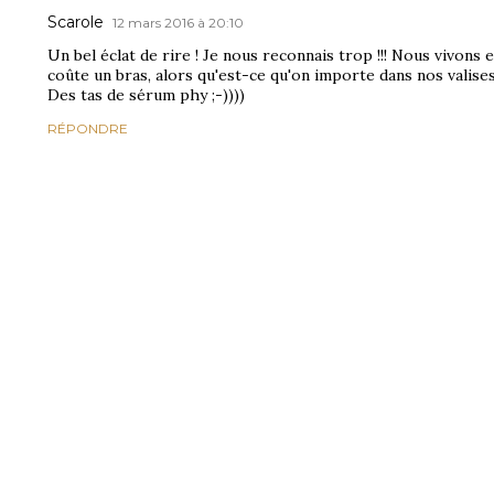
Scarole
12 mars 2016 à 20:10
Un bel éclat de rire ! Je nous reconnais trop !!! Nous vivons 
coûte un bras, alors qu'est-ce qu'on importe dans nos valise
Des tas de sérum phy ;-))))
RÉPONDRE