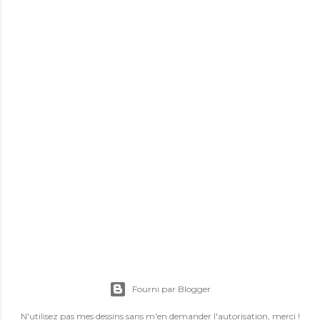
E
n
r
Fourni par Blogger
e
g
N'utilisez pas mes dessins sans m'en demander l'autorisation, merci !