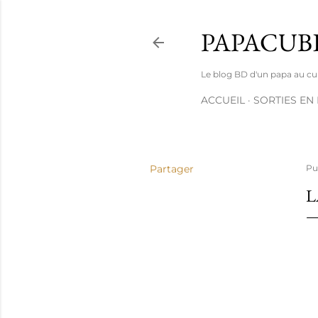
PAPACUB
Le blog BD d'un papa au cube 
ACCUEIL
SORTIES EN
Partager
Pu
L