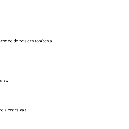
n armée de rois des tombes a
hu ♪♫
e alors ça va !