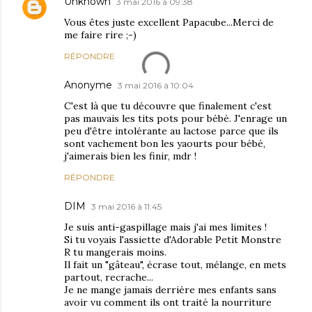
Unknown
3 mai 2016 à 09:38
Vous êtes juste excellent Papacube...Merci de
me faire rire ;-)
RÉPONDRE
Anonyme
3 mai 2016 à 10:04
C'est là que tu découvre que finalement c'est
pas mauvais les tits pots pour bébé. J'enrage un
peu d'être intolérante au lactose parce que ils
sont vachement bon les yaourts pour bébé,
j'aimerais bien les finir, mdr !
RÉPONDRE
DIM
3 mai 2016 à 11:45
Je suis anti-gaspillage mais j'ai mes limites !
Si tu voyais l'assiette d'Adorable Petit Monstre
R tu mangerais moins.
Il fait un "gâteau", écrase tout, mélange, en mets
partout, recrache...
Je ne mange jamais derrière mes enfants sans
avoir vu comment ils ont traité la nourriture