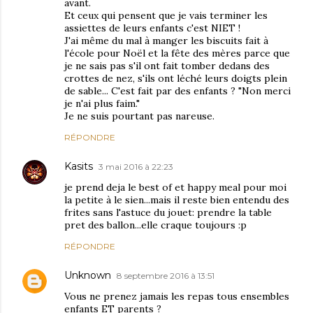
avant.
Et ceux qui pensent que je vais terminer les
assiettes de leurs enfants c'est NIET !
J'ai même du mal à manger les biscuits fait à
l'école pour Noël et la fête des mères parce que
je ne sais pas s'il ont fait tomber dedans des
crottes de nez, s'ils ont léché leurs doigts plein
de sable... C'est fait par des enfants ? "Non merci
je n'ai plus faim."
Je ne suis pourtant pas nareuse.
RÉPONDRE
Kasits
3 mai 2016 à 22:23
je prend deja le best of et happy meal pour moi
la petite à le sien...mais il reste bien entendu des
frites sans l'astuce du jouet: prendre la table
pret des ballon...elle craque toujours :p
RÉPONDRE
Unknown
8 septembre 2016 à 13:51
Vous ne prenez jamais les repas tous ensembles
enfants ET parents ?