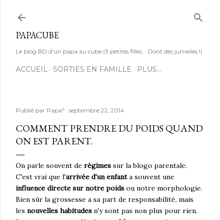
Accéder au contenu principal
PAPACUBE
Le blog BD d'un papa au cube (3 petites filles... Dont des jumelles !)
ACCUEIL
SORTIES EN FAMILLE
PLUS…
Publié par
Papa³
septembre 22, 2014
COMMENT PRENDRE DU POIDS QUAND
ON EST PARENT.
On parle souvent de
régimes
sur la blogo parentale.
C'est vrai que l'
arrivée d'un enfant
a souvent une
influence directe sur notre poids
ou notre morphologie.
Bien sûr la grossesse a sa part de responsabilité, mais
les
nouvelles habitudes
n'y sont pas non plus pour rien.