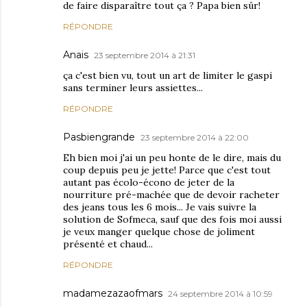
de faire disparaître tout ça ? Papa bien sûr!
RÉPONDRE
Anais
23 septembre 2014 à 21:31
ça c'est bien vu, tout un art de limiter le gaspi
sans terminer leurs assiettes...
RÉPONDRE
Pasbiengrande
23 septembre 2014 à 22:00
Eh bien moi j'ai un peu honte de le dire, mais du
coup depuis peu je jette! Parce que c'est tout
autant pas écolo-écono de jeter de la
nourriture pré-machée que de devoir racheter
des jeans tous les 6 mois... Je vais suivre la
solution de Sofmeca, sauf que des fois moi aussi
je veux manger quelque chose de joliment
présenté et chaud...
RÉPONDRE
madamezazaofmars
24 septembre 2014 à 10:59