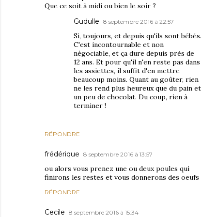
Que ce soit à midi ou bien le soir ?
Gudulle
8 septembre 2016 à 22:57
Si, toujours, et depuis qu'ils sont bébés.
C'est incontournable et non
négociable, et ça dure depuis près de
12 ans. Et pour qu'il n'en reste pas dans
les assiettes, il suffit d'en mettre
beaucoup moins. Quant au goûter, rien
ne les rend plus heureux que du pain et
un peu de chocolat. Du coup, rien à
terminer !
RÉPONDRE
frédérique
8 septembre 2016 à 13:57
ou alors vous prenez une ou deux poules qui
finirons les restes et vous donnerons des oeufs
RÉPONDRE
Cecile
8 septembre 2016 à 15:34