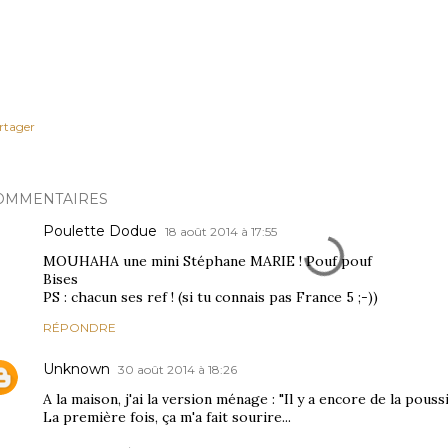
rtager
OMMENTAIRES
Poulette Dodue
18 août 2014 à 17:55
MOUHAHA une mini Stéphane MARIE ! Pouf pouf
Bises
PS : chacun ses ref ! (si tu connais pas France 5 ;-))
RÉPONDRE
Unknown
30 août 2014 à 18:26
A la maison, j'ai la version ménage : "Il y a encore de la poussiè
La première fois, ça m'a fait sourire...