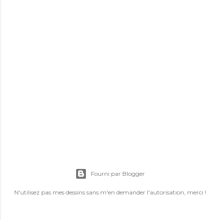
E
n
r
Fourni par Blogger
e
g
N'utilisez pas mes dessins sans m'en demander l'autorisation, merci !
i
s