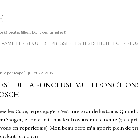
Accéder au contenu principal
E
3 petites filles... Dont des jumelles !)
 FAMILLE
REVUE DE PRESSE
LES TESTS HIGH TECH
PLU
blié par
Papa³
juillet 22, 2013
EST DE LA PONCEUSE MULTIFONCTIONS 
OSCH
ez les Cube, le ponçage, c'est une grande histoire. Quand on 
ménager, et on a fait tous les travaux nous même (ça a prit 
 vous en reparlerais). Mon beau père m'a apprit plein de tr
cellent bricoleur.