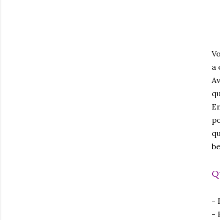
Vo
a 
Av
qu
En
po
qu
be
Q
- 
-