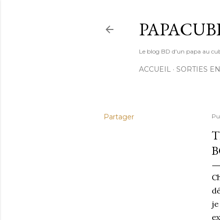
PAPACUB
Le blog BD d'un papa au cube (
ACCUEIL
SORTIES EN
Partager
Pu
T
B
Ch
dé
je
ex