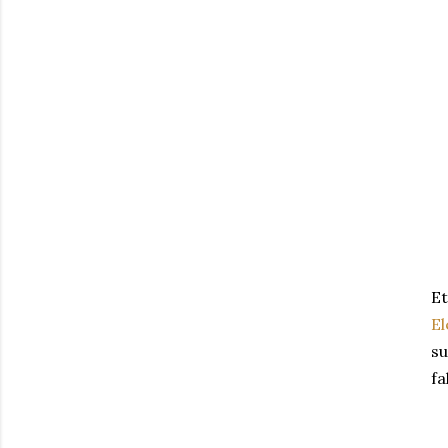
Et
El
su
fa