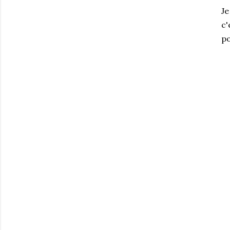
Je
c'
po