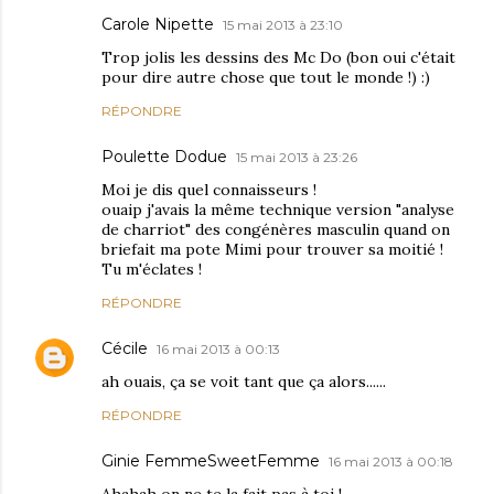
Carole Nipette
15 mai 2013 à 23:10
Trop jolis les dessins des Mc Do (bon oui c'était
pour dire autre chose que tout le monde !) :)
RÉPONDRE
Poulette Dodue
15 mai 2013 à 23:26
Moi je dis quel connaisseurs !
ouaip j'avais la même technique version "analyse
de charriot" des congénères masculin quand on
briefait ma pote Mimi pour trouver sa moitié !
Tu m'éclates !
RÉPONDRE
Cécile
16 mai 2013 à 00:13
ah ouais, ça se voit tant que ça alors......
RÉPONDRE
Ginie FemmeSweetFemme
16 mai 2013 à 00:18
Ahahah on ne te la fait pas à toi !