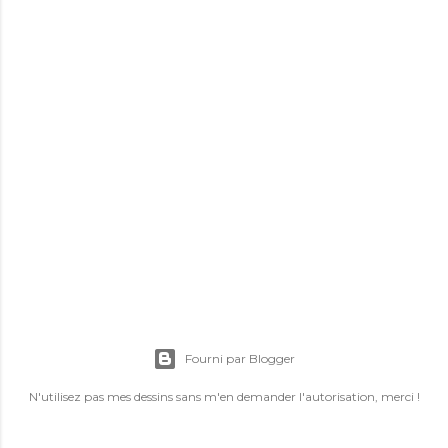
E
n
r
Fourni par Blogger
e
g
N'utilisez pas mes dessins sans m'en demander l'autorisation, merci !
i
s