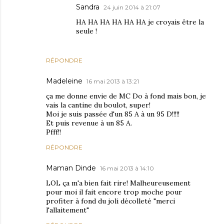
Sandra
24 juin 2014 à 21:07
HA HA HA HA HA HA je croyais être la
seule !
RÉPONDRE
Madeleine
16 mai 2013 à 13:21
ça me donne envie de MC Do à fond mais bon, je
vais la cantine du boulot, super!
Moi je suis passée d'un 85 A à un 95 D!!!!!
Et puis revenue à un 85 A.
Pfff!!
RÉPONDRE
Maman Dinde
16 mai 2013 à 14:10
LOL ça m'a bien fait rire! Malheureusement
pour moi il fait encore trop moche pour
profiter à fond du joli décolleté "merci
l'allaitement"