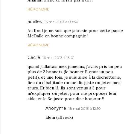
RÉPONDRE
adelles
16 mai 2013 à 09:50
Au fond je ne suis que jalousie pour cette pause
McDalle en bonne compagnie !
RÉPONDRE
Cécile
16 mai 2013 à 13:01
quand j'allaitais mes jumeaux, j'avais pris un peu
plus de 2 bonnets (le bonnet E était un peu
petit), et une fois, je suis allée à la déchetterie,
lieu où d'habitude on me dit juste où jeter mes
trucs. Et bien là, ils sont venus à 3 pour
m'expliquer où jeter, pour me proposer leur
aide, et le 3e juste pour dire bonjour !!
Anonyme
18 mai 2013 à 12:10
idem (affreux)