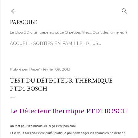
Accéder au contenu principal
PAPACUBE
Le blog BD d'un papa au cube (3 petites filles... Dont des jumelles !)
ACCUEIL
SORTIES EN FAMILLE
PLUS…
Publié par
Papa³
février 09, 2013
TEST DU DÉTECTEUR THERMIQUE
PTD1 BOSCH
Le Détecteur thermique PTD1 BOSCH
Un test pour les bricoleurs, si ça c'est pas cool.
Et là vous allez voir c'est plutôt pratique pour aménager les chambres de bébés :