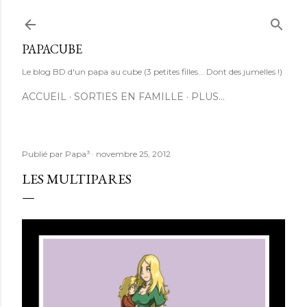
Accéder au contenu principal
PAPACUBE
Le blog BD d'un papa au cube (3 petites filles... Dont des jumelles !)
ACCUEIL
SORTIES EN FAMILLE
PLUS…
Publié par
Papa³
novembre 25, 2012
LES MULTIPARES