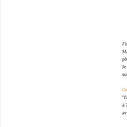
J'
Ma
pl
Je
su
Gé
"F
à 
av