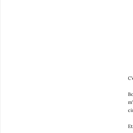
C'
Bo
m'
ci
Et