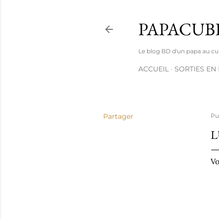
PAPACUB
Le blog BD d'un papa au cube 
ACCUEIL
SORTIES EN
Partager
Pu
L
Vo