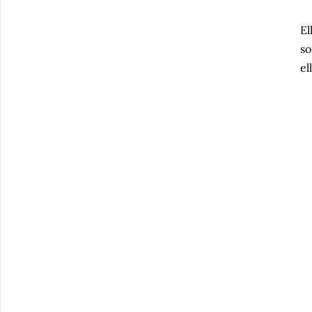
El
so
el