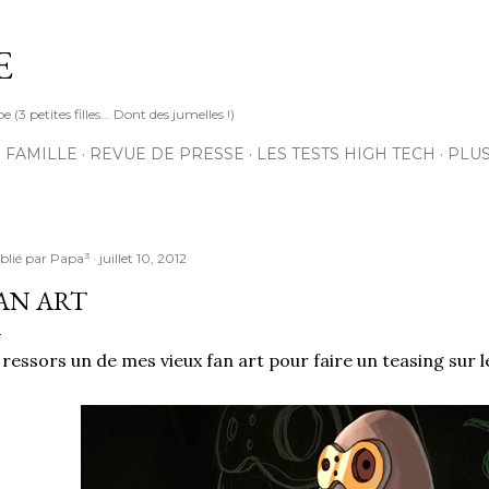
Accéder au contenu principal
E
3 petites filles... Dont des jumelles !)
 FAMILLE
REVUE DE PRESSE
LES TESTS HIGH TECH
PLU
blié par
Papa³
juillet 10, 2012
AN ART
 ressors un de mes vieux fan art pour faire un teasing sur le