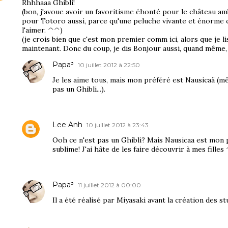
Rhhhaaa Ghibli!
(bon, j'avoue avoir un favoritisme éhonté pour le château a
pour Totoro aussi, parce qu'une peluche vivante et énorme
l'aimer. ^^)
(je crois bien que c'est mon premier comm ici, alors que je li
maintenant. Donc du coup, je dis Bonjour aussi, quand même, 
Papa³
10 juillet 2012 à 22:50
Je les aime tous, mais mon préféré est Nausicaä (m
pas un Ghibli...).
Lee Anh
10 juillet 2012 à 23:43
Ooh ce n'est pas un Ghibli? Mais Nausicaa est mon p
sublime! J'ai hâte de les faire découvrir à mes fille
Papa³
11 juillet 2012 à 00:00
Il a été réalisé par Miyasaki avant la création des st