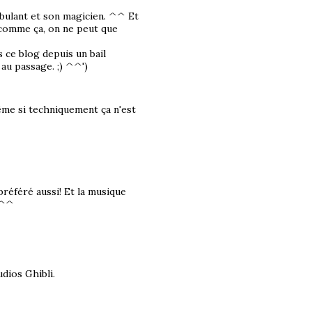
mbulant et son magicien. ^^ Et
 comme ça, on ne peut que
s ce blog depuis un bail
au passage. ;) ^^')
ême si techniquement ça n'est
référé aussi! Et la musique
s ^^
udios Ghibli.