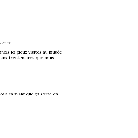
 à 22:28
onnels ici (deux visites au musée
mins trentenaires que nous
tout ça avant que ça sorte en