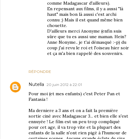
comme Madagascar d'ailleurs).
En repensant aux films, il y a aussi "là
haut" mais bon là aussi c'est archi
connu ;) Mais il est quand même bien
chouette.
D'ailleurs merci Anonyme (enfin suis
sûre que tu es aussi une maman. Hein?
Anne Nonyme.. je t'ai démasqué :-p) du
coup j'ai revu le roi et l'oiseau hier soir
et ça m'a bien rappelé des souvenirs.
RÉPONDRE
Nutella
20 juin 2012 à 22:01
Pour moi (et mes enfants) c'est Peter Pan et
Fantasia !
Ma derniere a 3 ans et on a fait la première
sortie ciné avec Madagascar 3... et bien elle s'est
ennuyée ! Le film est un peu trop compliqué
pour cet age, il va trop vite et la plupart des
enfants de la salle n'ont rien pigé à l'humour de
certaines scenes.. Aucuns grands éclats de rire