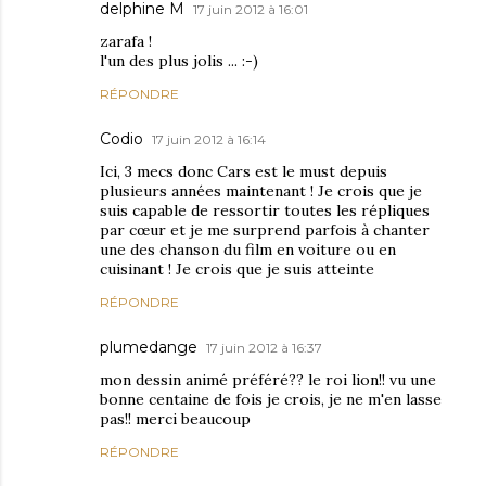
delphine M
17 juin 2012 à 16:01
zarafa !
l'un des plus jolis ... :-)
RÉPONDRE
Codio
17 juin 2012 à 16:14
Ici, 3 mecs donc Cars est le must depuis
plusieurs années maintenant ! Je crois que je
suis capable de ressortir toutes les répliques
par cœur et je me surprend parfois à chanter
une des chanson du film en voiture ou en
cuisinant ! Je crois que je suis atteinte
RÉPONDRE
plumedange
17 juin 2012 à 16:37
mon dessin animé préféré?? le roi lion!! vu une
bonne centaine de fois je crois, je ne m'en lasse
pas!! merci beaucoup
RÉPONDRE