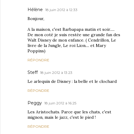
Hélène
18 juin 2012 à 12:33
Bonjour,
A la maison, c'est Barbapapa matin et soir.....
De mon coté je suis restée une grande fan des
Walt Disney de mon enfance. ( Cendrillon, Le
livre de la Jungle, Le roi Lion.... et Mary
Poppins)
RÉPONDRE
Steff
18 juin 2012 à 13:23
Le arlequin de Disney : la belle et le clochard
RÉPONDRE
Peggy
18 juin 2012 à 16:25
Les Aristochats. Parce que les chats, c'est
mignon, mais le jazz, c'est le pied !
RÉPONDRE