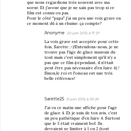
que nous regardions très souvent avec ma
soeur. Et j'avoue que je ne sais pas trop si ce
film est connu ou pas.
Pour le côté "papa" j'ai un peu une voix grave en
ce moment dû à un rhume: ça compte?
Anonyme
20 juin 2012 à 17:27
La voix grave est acceptée pour cette
fois, Sarette ;-)!Entendons-nous, je ne
trouve pas l'âge de glace mauvais du
tout mais c'est simplement qu'il n'y a
pas que ce film (cependant, il n'était
peut être pas nécessaire d'en faire 4) !
Sinon,le roi et l'oiseau est une très
belle référence!
Sarette25
21 juin 2012 à 09:29
J'ai vu ce matin une affiche pour l'age
de glace 4. Et je suis de ton avis, c'est
un peu pathétique d'en faire 4. Surtout
que le 3 était vraiment bof. Ils
devraient se limiter à 1 ou 2 (tout