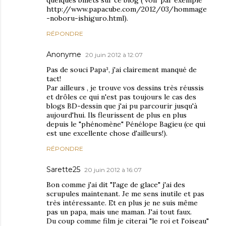
quelques billets sur ce blog ( voir par exemple
http://www.papacube.com/2012/03/hommage
-noboru-ishiguro.html).
RÉPONDRE
Anonyme
20 juin 2012 à 12:07
Pas de souci Papa³, j'ai clairement manqué de
tact!
Par ailleurs , je trouve vos dessins très réussis
et drôles ce qui n'est pas toujours le cas des
blogs BD-dessin que j'ai pu parcourir jusqu'à
aujourd'hui. Ils fleurissent de plus en plus
depuis le "phénomène" Pénélope Bagieu (ce qui
est une excellente chose d'ailleurs!).
RÉPONDRE
Sarette25
20 juin 2012 à 16:07
Bon comme j'ai dit "l'age de glace" j'ai des
scrupules maintenant. Je me sens inutile et pas
très intéressante. Et en plus je ne suis même
pas un papa, mais une maman. J'ai tout faux.
Du coup comme film je citerai "le roi et l'oiseau"