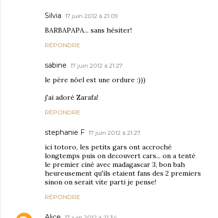
Silvia
17 juin 2012 à 21:09
BARBAPAPA... sans hésiter!
RÉPONDRE
sabine
17 juin 2012 à 21:27
le père nöel est une ordure :)))
j'ai adoré Zarafa!
RÉPONDRE
stephanie F
17 juin 2012 à 21:27
ici totoro, les petits gars ont accroché
longtemps puis on decouvert cars... on a tenté
le premier ciné avec madagascar 3, bon bah
heureusement qu'ils etaient fans des 2 premiers
sinon on serait vite parti je pense!
RÉPONDRE
Alice
17 juin 2012 à 21:34