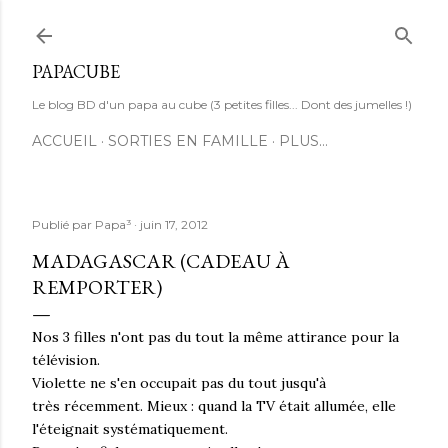
Accéder au contenu principal
PAPACUBE
Le blog BD d'un papa au cube (3 petites filles... Dont des jumelles !)
ACCUEIL
SORTIES EN FAMILLE
PLUS…
Publié par
Papa³
juin 17, 2012
MADAGASCAR (CADEAU À
REMPORTER)
Nos 3 filles n'ont pas du tout la même attirance pour la
télévision.
Violette ne s'en occupait pas du tout jusqu'à
très récemment. Mieux : quand la TV était allumée, elle
l'éteignait systématiquement.