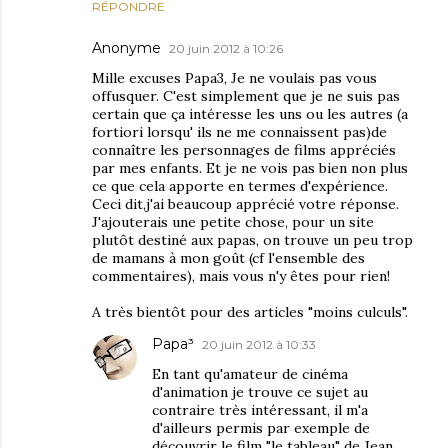
RÉPONDRE
Anonyme
20 juin 2012 à 10:26
Mille excuses Papa3, Je ne voulais pas vous
offusquer. C'est simplement que je ne suis pas
certain que ça intéresse les uns ou les autres (a
fortiori lorsqu' ils ne me connaissent pas)de
connaître les personnages de films appréciés
par mes enfants. Et je ne vois pas bien non plus
ce que cela apporte en termes d'expérience.
Ceci dit,j'ai beaucoup apprécié votre réponse.
J'ajouterais une petite chose, pour un site
plutôt destiné aux papas, on trouve un peu trop
de mamans à mon goût (cf l'ensemble des
commentaires), mais vous n'y êtes pour rien!
A très bientôt pour des articles "moins culculs".
Papa³
20 juin 2012 à 10:33
En tant qu'amateur de cinéma
d'animation je trouve ce sujet au
contraire très intéressant, il m'a
d'ailleurs permis par exemple de
découvrir le film "le tableau" de Jean