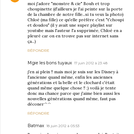
moi j'adore "monstre & cie" Bouh et trop
choupinette (d'ailleurs je l'ai peinte sur la porte
de la chambre de notre fille...si tu veux la photo)
Chloé (ma fille) ce qu'elle préfère c'est "t'choupi
et doudou" (il y avait une super playlist sur
youtube mais l'auteur l'a supprimée, Chloé en a
pleuré car on en trouve pas sur internet sans
ça...)
RÉPONDRE
Mgie les bons tuyaux
17 juin 2012 à 23:48
j'en ai plein !! mais moi je suis sur les Disney à
l'ancienne quand même, enfin les anciennes
générations et la belle et le clochard c'était
quand même quelque chose !! ;) voilà je tente
donc ma chance parce que j'aime bien aussi les
nouvelles générations quand même, faut pas
déconer^^
RÉPONDRE
Batmax
18 juin 2012 à 05:53