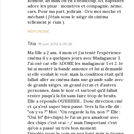
Bonsoir, ah mais on en a beaucoup. Ici, Baptsites
adore les pixar : monstres et compagnie, némo,
cars. Pour ma part, jedirais : Gru moi moche et
méchant ( j'étais sous le siège du cinéma
tellement je riais ).
RÉPONDRE
Titia
18 juin 2012 à 09:26
Ma fille a 2 ans, 4 mois et j'ai tenté l'expérience
cinéma il y a quelques jours avec Madagascar 3.
J'ai osé car elle ADORE les madagascar 1 et 2. Je
lui ai montré la bande annonce et lui ai demandé
si elle voulait le voir, mais la condition était qu'il
fallait aller au cinéma dans une grande salle avec
de grands sièges, un grand écran et d'autres
personnes, dans le noir et surtout qu'il fallait
rester jusqu'à la fin sans faire trop de bruits.
Elle a répondu OUIIIIIIIIII... Donc direction ciné
et ça s'est super bien passé. Vers la fin elle dit :
"on y va ?" Moi : "On regarde la fin, non ?" Elle :
"Oui, bi" (bi=chips) Je l'ai un peu amadoué avec
des chips c'est vrai :-/ mais l'important c'est
qu'on a passé un très bon moment.
Désolée pour le com un peu long mais je trouve