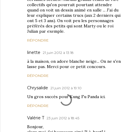
collectifs qu'on pourrait pourtant attendre
quand on voit un dessin animé en salle ... J'ai du
leur expliquer certains trucs (aux 2 derniers qui
ont 5 et 3 ans). On voit peu les personnages
préférés des petits qui sont Marty ou le roi
Julian par exemple.
RÉPONDRE
linette
21 juin 2012 à 13:18
à la maison, on adore blanche neige... On ne s'en
lasse pas. Merci pour ce petit concours.
RÉPONDRE
Chrysalide
21 juin 2012 à 19:10
Un gros succès pour Kung Fu Panda ici.
RÉPONDRE
Valérie T
23 juin 2012 à 18:45
Bonjour,