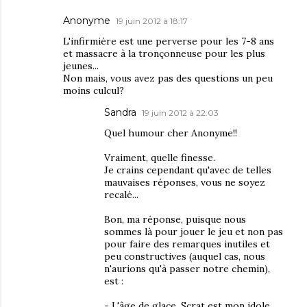
Anonyme
19 juin 2012 à 18:17
L'infirmière est une perverse pour les 7-8 ans
et massacre à la tronçonneuse pour les plus
jeunes...
Non mais, vous avez pas des questions un peu
moins culcul?
Sandra
19 juin 2012 à 22:03
Quel humour cher Anonyme!!
Vraiment, quelle finesse.
Je crains cependant qu'avec de telles
mauvaises réponses, vous ne soyez
recalé...
Bon, ma réponse, puisque nous
sommes là pour jouer le jeu et non pas
pour faire des remarques inutiles et
peu constructives (auquel cas, nous
n'aurions qu'à passer notre chemin),
est :
- L'âge de glace. Scrat est mon idole.