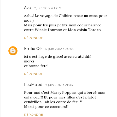
Azu
17 juin 2012 à 18:59
Aah...! Le voyage de Chihiro reste un must pour
moi :)
Mais pour les plus petits mon coeur balance
entre Winnie l'ourson et Mon voisin Totoro.
RÉPONDRE
Emilie C-F
17 juin 2012 à 20:55
ici c est l age de glace! avec scratchhh!
merci
et bonne fete!
RÉPONDRE
LouMaloé
17 juin 2012 à 21:04
Pour moi c'est Marry Poppins qui a bercé mon
enfance....!!! Et pour mes filles c'est plutôt
cendrillon... ah les conte de fée...!!!
Merci pour ce concours!!!
RÉPONDRE