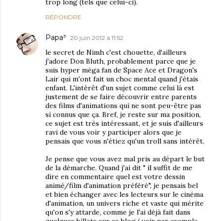
trop long (tels que celui-ci).
RÉPONDRE
Papa³
20 juin 2012 à 11:52
le secret de Nimh c'est chouette, d'ailleurs
j'adore Don Bluth, probablement parce que je
suis hyper méga fan de Space Ace et Dragon's
Lair qui m'ont fait un choc mental quand j'étais
enfant. L'intérêt d'un sujet comme celui là est
justement de se faire découvrir entre parents
des films d'animations qui ne sont peu-être pas
si connus que ça. Bref, je reste sur ma position,
ce sujet est très intéressant, et je suis d'ailleurs
ravi de vous voir y participer alors que je
pensais que vous n'étiez qu'un troll sans intérêt.
Je pense que vous avez mal pris au départ le but
de la démarche. Quand j'ai dit " il suffit de me
dire en commentaire quel est votre dessin
animé/film d'animation préféré", je pensais bel
et bien échanger avec les lecteurs sur le cinéma
d'animation, un univers riche et vaste qui mérite
qu'on s'y attarde, comme je l'ai déjà fait dans