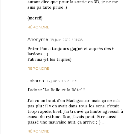
autant dire que pour la sortie en 3D, je ne me
suis pa faite priée ;)
(merci!)
RÉPONDRE
Anonyme
18 juin 2012 à 11:08
Peter Pan a toujours gagné et auprès des 6
lardons ;-)
Fabrina (et les triplés)
RÉPONDRE
Jokama
18 juin 2012 à 11:59
J'adore "La Belle et la Bête" !!
J'ai vu un bout d'un Madagascar, mais ça ne m'a
pas plu : il y en avait dans tous les sens, c’était
trop rapide, bref, j'ai trouvé ça limite agressif, à
cause du rythme. Bon, j'avais peut-être aussi
passé une mauvaise nuit, ça arrive ;-) ...
RÉPONDRE