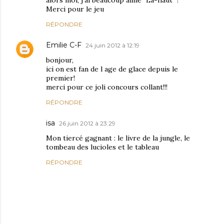
alors moi, j'ai beaucoup aimé "Là-haut" !
Merci pour le jeu
RÉPONDRE
Emilie C-F
24 juin 2012 à 12:19
bonjour,
ici on est fan de l age de glace depuis le
premier!
merci pour ce joli concours collant!!!
RÉPONDRE
isa
26 juin 2012 à 23:29
Mon tiercé gagnant : le livre de la jungle, le
tombeau des lucioles et le tableau
RÉPONDRE