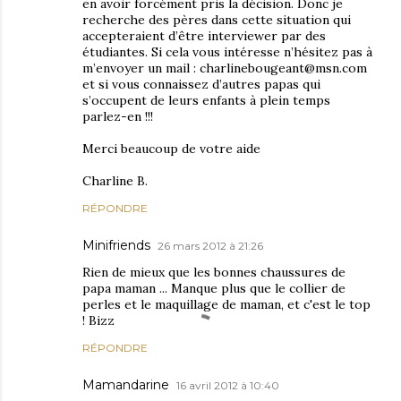
en avoir forcément pris la décision. Donc je
recherche des pères dans cette situation qui
accepteraient d’être interviewer par des
étudiantes. Si cela vous intéresse n’hésitez pas à
m’envoyer un mail : charlinebougeant@msn.com
et si vous connaissez d’autres papas qui
s’occupent de leurs enfants à plein temps
parlez-en !!!
Merci beaucoup de votre aide
Charline B.
RÉPONDRE
Minifriends
26 mars 2012 à 21:26
Rien de mieux que les bonnes chaussures de
papa maman ... Manque plus que le collier de
perles et le maquillage de maman, et c'est le top
! Bizz
RÉPONDRE
Mamandarine
16 avril 2012 à 10:40