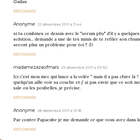
Guilau
RÉPONDRE
Anonyme
22 décembre 2011 à 11:44
si tu combines ce dessin avec le "serum phy" d'il y a quelques 
solution... demande a une de tes minis de te refiler son rhum
seront plus un probleme pour toi !! :D
RÉPONDRE
madamezazaofmars
23 décembre 2011 à 09:50
Ici c'est mon mec qui lance a la volée " mais il a pas chier là ?
quelqu'un aille voir sa couche et j' ai pas envie que ce soit moi
sale ou les poubelles, je précise.
RÉPONDRE
Anonyme
28 décembre 2011 à 13:18
Par contre Papacube je me demande ce que vous avez dans le
RÉPONDRE