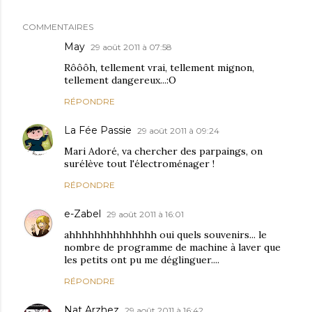
COMMENTAIRES
May
29 août 2011 à 07:58
Rôôôh, tellement vrai, tellement mignon,
tellement dangereux...:O
RÉPONDRE
La Fée Passie
29 août 2011 à 09:24
Mari Adoré, va chercher des parpaings, on
surélève tout l'électroménager !
RÉPONDRE
e-Zabel
29 août 2011 à 16:01
ahhhhhhhhhhhhhh oui quels souvenirs... le
nombre de programme de machine à laver que
les petits ont pu me déglinguer....
RÉPONDRE
Nat Arzhez
29 août 2011 à 16:42