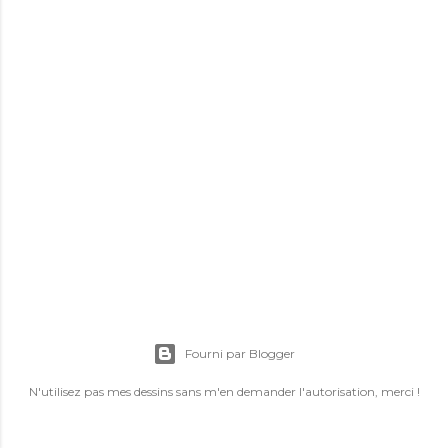
E
n
r
Fourni par Blogger
e
g
N'utilisez pas mes dessins sans m'en demander l'autorisation, merci !
i
s