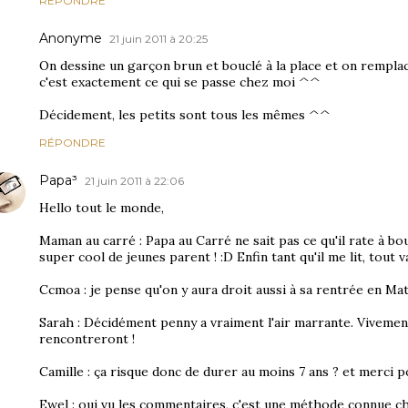
RÉPONDRE
Anonyme
21 juin 2011 à 20:25
On dessine un garçon brun et bouclé à la place et on rempla
c'est exactement ce qui se passe chez moi ^^
Décidement, les petits sont tous les mêmes ^^
RÉPONDRE
Papa³
21 juin 2011 à 22:06
Hello tout le monde,
Maman au carré : Papa au Carré ne sait pas ce qu'il rate à 
super cool de jeunes parent ! :D Enfin tant qu'il me lit, tout va
Ccmoa : je pense qu'on y aura droit aussi à sa rentrée en Mat
Sarah : Décidément penny a vraiment l'air marrante. Vivement
rencontreront !
Camille : ça risque donc de durer au moins 7 ans ? et merci 
Ewel : oui vu les commentaires, c'est une méthode connue ch