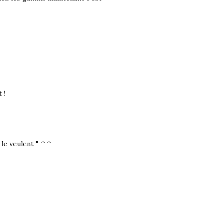
 !
 le veulent " ^^