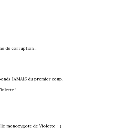
e de corruption...
 réponds JAMAIS du premier coup,
iolette !
elle monozygote de Violette :-)