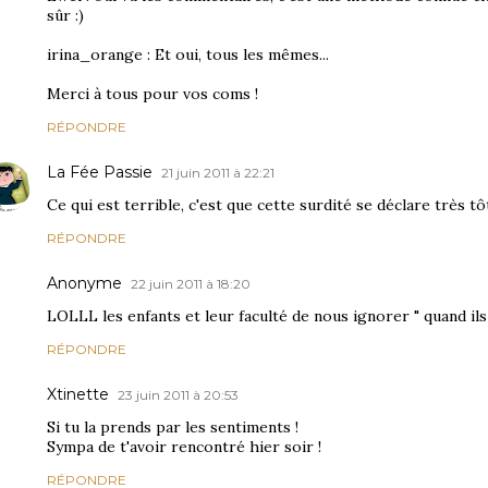
sûr :)
irina_orange : Et oui, tous les mêmes...
Merci à tous pour vos coms !
RÉPONDRE
La Fée Passie
21 juin 2011 à 22:21
Ce qui est terrible, c'est que cette surdité se déclare très tôt
RÉPONDRE
Anonyme
22 juin 2011 à 18:20
LOLLL les enfants et leur faculté de nous ignorer " quand ils
RÉPONDRE
Xtinette
23 juin 2011 à 20:53
Si tu la prends par les sentiments !
Sympa de t'avoir rencontré hier soir !
RÉPONDRE