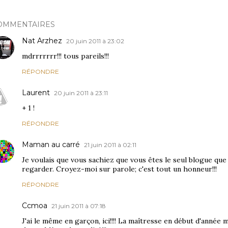
OMMENTAIRES
Nat Arzhez
20 juin 2011 à 23:02
mdrrrrrrr!!! tous pareils!!!
RÉPONDRE
Laurent
20 juin 2011 à 23:11
+ 1 !
RÉPONDRE
Maman au carré
21 juin 2011 à 02:11
Je voulais que vous sachiez que vous êtes le seul blogue qu
regarder. Croyez-moi sur parole; c'est tout un honneur!!!
RÉPONDRE
Ccmoa
21 juin 2011 à 07:18
J'ai le même en garçon, ici!!!! La maîtresse en début d'année 