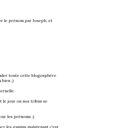
ce le prénom par Joseph, et
bouder toute cette blogosphère
 bien ;)
ernelle.
 le jour on nos tribus se
pour les prénoms ;)
ez les gamins maintenant c'est