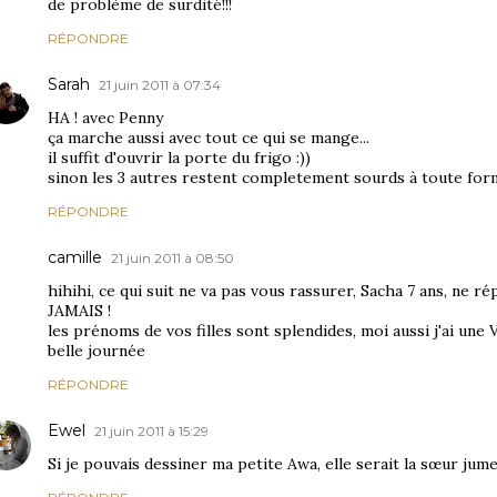
de problème de surdité!!!
RÉPONDRE
Sarah
21 juin 2011 à 07:34
HA ! avec Penny
ça marche aussi avec tout ce qui se mange...
il suffit d'ouvrir la porte du frigo :))
sinon les 3 autres restent completement sourds à toute form
RÉPONDRE
camille
21 juin 2011 à 08:50
hihihi, ce qui suit ne va pas vous rassurer, Sacha 7 ans, ne
JAMAIS !
les prénoms de vos filles sont splendides, moi aussi j'ai une V
belle journée
RÉPONDRE
Ewel
21 juin 2011 à 15:29
Si je pouvais dessiner ma petite Awa, elle serait la sœur jum