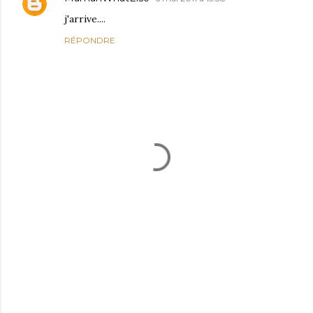
j'arrive....
RÉPONDRE
E
n