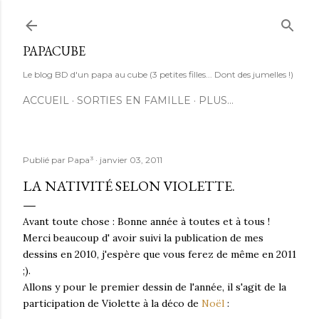
Accéder au contenu principal
PAPACUBE
Le blog BD d'un papa au cube (3 petites filles... Dont des jumelles !)
ACCUEIL
SORTIES EN FAMILLE
PLUS…
Publié par
Papa³
janvier 03, 2011
LA NATIVITÉ SELON VIOLETTE.
Avant toute chose : Bonne année à toutes et à tous !
Merci beaucoup d' avoir suivi la publication de mes
dessins en 2010, j'espère que vous ferez de même en 2011
;).
Allons y pour le premier dessin de l'année, il s'agit de la
participation de Violette à la déco de
Noël
: