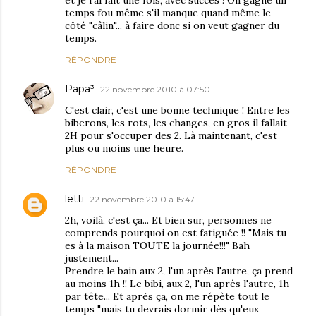
et je l'ai fait une fois, avec succès ! On gagne un
temps fou même s'il manque quand même le
côté "câlin"... à faire donc si on veut gagner du
temps.
RÉPONDRE
Papa³
22 novembre 2010 à 07:50
C'est clair, c'est une bonne technique ! Entre les
biberons, les rots, les changes, en gros il fallait
2H pour s'occuper des 2. Là maintenant, c'est
plus ou moins une heure.
RÉPONDRE
letti
22 novembre 2010 à 15:47
2h, voilà, c'est ça... Et bien sur, personnes ne
comprends pourquoi on est fatiguée !! "Mais tu
es à la maison TOUTE la journée!!!" Bah
justement...
Prendre le bain aux 2, l'un après l'autre, ça prend
au moins 1h !! Le bibi, aux 2, l'un après l'autre, 1h
par tête... Et après ça, on me répète tout le
temps "mais tu devrais dormir dès qu'eux